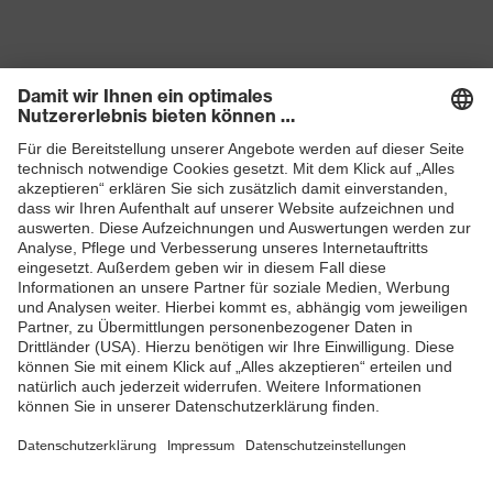
Produkte
Schutzhelme
Schutzbrillen
Gehörschutz
Atemschutzmasken
Schutzhandschuhe
Sicherheitsschuhe