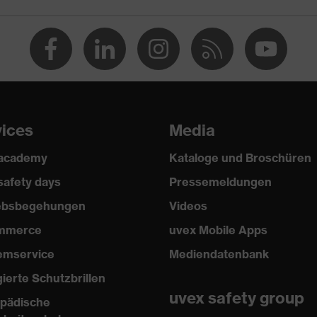
vices
Media
 academy
Kataloge und Broschüren
safety days
Pressemeldungen
iebsbegehungen
Videos
mmerce
uvex Mobile Apps
emservice
Mediendatenbank
gierte Schutzbrillen
uvex safety group
pädische