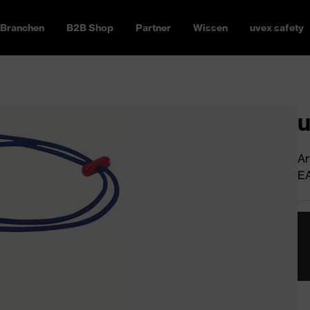
Branchen
B2B Shop
Partner
Wissen
uvex safety
u
Ar
EA