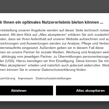
Zubehör
Kordel
Accessories
blau, rot
-
-