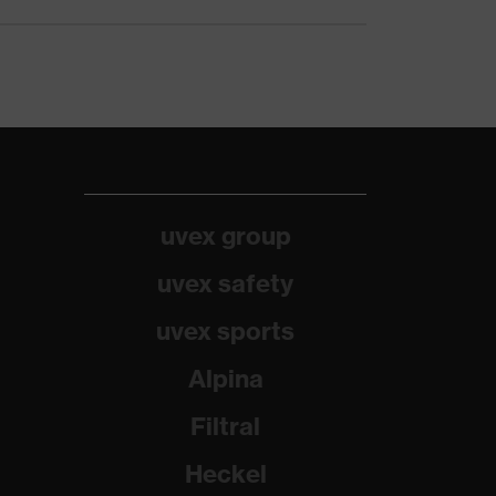
uvex group
uvex safety
uvex sports
Alpina
Filtral
Heckel