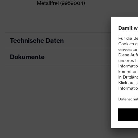
Metallfrei (9959004)
Technische Daten
Dokumente
Produktart
Produkttyp
Datenblatt
Produktfamilie
Farbe
Geschlecht
UV-Schutz