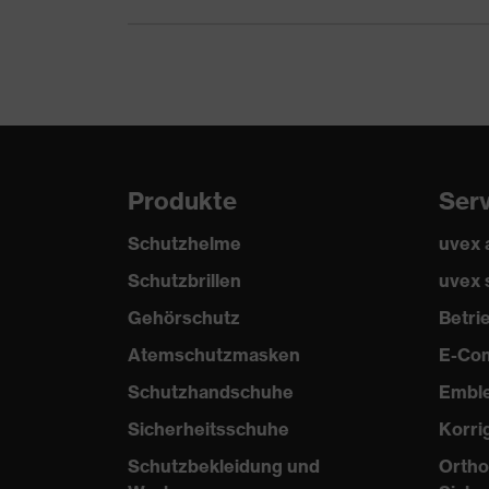
Produkte
Ser
Schutzhelme
uvex
Schutzbrillen
uvex 
Gehörschutz
Betr
Atemschutzmasken
E-Co
Schutzhandschuhe
Embl
Sicherheitsschuhe
Korri
Schutzbekleidung und
Ortho