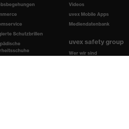
iebsbegehungen
Videos
mmerce
uvex Mobile Apps
emservice
Mediendatenbank
gierte Schutzbrillen
uvex safety group
pädische
rheitsschuhe
Wer wir sind
sen
Kontakt
n und Richtlinien
Impressum
ikate
AGB
 Shop
Datenschutz
tner
Newsletter