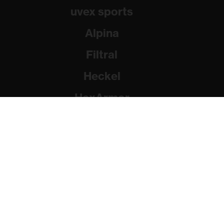
uvex sports
Alpina
Filtral
Heckel
HexArmor
Rainer Winter Stiftung