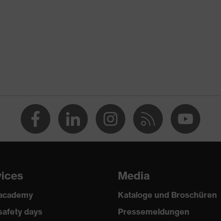
vices
Media
 academy
Kataloge und Broschüren
safety days
Pressemeldungen