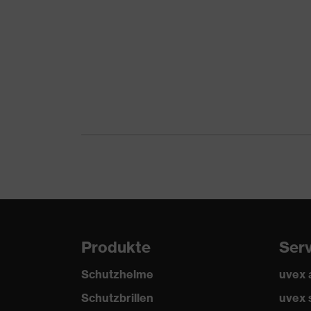
Produkte
Ser
Schutzhelme
uvex
Schutzbrillen
uvex 