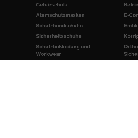
Gehörschutz
Betr
Atemschutzmasken
E-Co
Schutzhandschuhe
Embl
Sicherheitsschuhe
Korri
Schutzbekleidung und
Ortho
Workwear
Siche
Nadelstichschutz
Wis
Sicherheitsschuhe HECKEL
Norme
Produktberatung
Zertif
Handschutz (Chemikalien) -
uvex glove expert
B2B
Augenschutz:
Par
Anwendungsempfehlungen