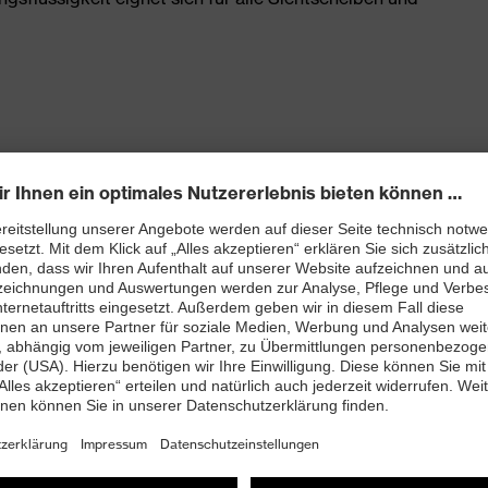
on 9970005
Zubehör
Reinigungszubehör
Accessories