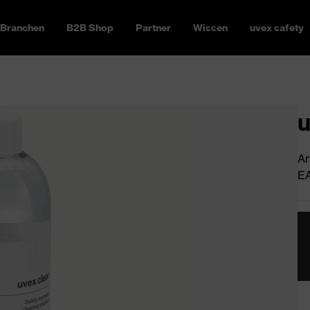
Branchen
B2B Shop
Partner
Wissen
uvex safety
u
Ar
EA