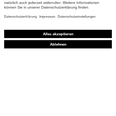
Atemschutzmasken
Schutzhandschuhe
Sicherheitsschuhe
Schutzbekleidung und Workwear
Nadelstichschutz
Sicherheitsschuhe HECKEL
Produktberatung
Handschutz (Chemikalien) - uvex glove expert
Augenschutz: Anwendungsempfehlungen
Augenschutz: Scheibentönungsberater
Gehörschutz-Berater
Technologien