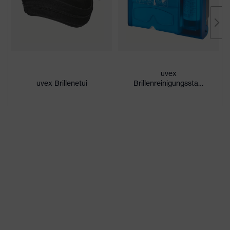
Beschichtung
Antifog
Eigenschaften
chemikalienbeständig,
Beschichtung
innenseitig beschlagfrei
UV-Schutz
UV380
uvex
uvex Brillenetui
Brillenreinigungsstation
Einscheibenbrille, hervorragende
Ventilation, Längenverstellbares
Ausstattung
Kopfband, mit
Schaumstoffauflage,
Scheibenwechsel möglich
Eigenschaften
Signalfarberkennung
Scheibentönung
Material
Synthetik
Kopfband
Material