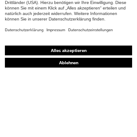
Gehörschutz
Atemschutzmasken
Schutzhandschuhe
Sicherheitsschuhe
Schutzbekleidung und Workwear
Nadelstichschutz
Sicherheitsschuhe HECKEL
Produktberatung
Handschutz (Chemikalien) - uvex glove expert
Augenschutz: Anwendungsempfehlungen
Augenschutz: Scheibentönungsberater
Gehörschutz-Berater