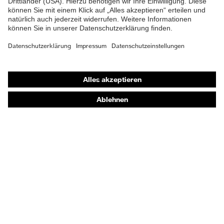
Gehörschutz
Atemschutzmasken
Schutzhandschuhe
Sicherheitsschuhe
Schutzbekleidung und Workwear
Nadelstichschutz
Sicherheitsschuhe HECKEL
Produktberatung
Handschutz (Chemikalien) - uvex glove expert
Augenschutz: Anwendungsempfehlungen
Augenschutz: Scheibentönungsberater
Gehörschutz-Berater