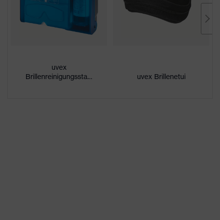
Beschichtung
uvex supravision excellence
außenseitig extrem kratzfest,
Eigenschaften
chemikalienbeständig,
Beschichtung
innenseitig beschlagfrei
uvex
UV-Schutz
UV400
Brillenreinigungsstation
uvex Brillenetui
Schutzfilter
UV-Schutz
Mehrfachkomponenten-
uvex
Technologie, uvex supravision-
Technologie
Beschichtungstechnologie
Einscheibenbrille,
Ausstattung
Längenverstellbares Kopfband,
Scheibenwechsel möglich
Eigenschaften
keine speziellen Eigenschaften
Scheibentönung