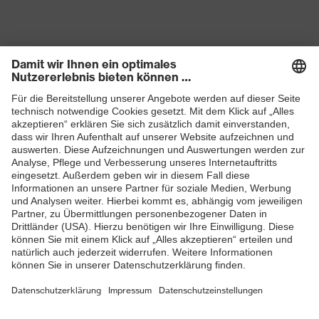
Produkte
Schutzhelme
Schutzbrillen
Gehörschutz
Atemschutzmasken
Schutzhandschuhe
Sicherheitsschuhe