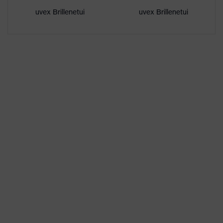
UV-Schutz
UV400
uvex Brillenetui
uvex Brillenetui
Schutzfilter
Blendschutz, UV-Schutz
Mehrfachkomponenten-
uvex
Technologie, uvex supravision-
Technologie
Beschichtungstechnologie
Einscheibenbrille,
Ausstattung
Längenverstellbares Kopfband,
Scheibenwechsel möglich
Eigenschaften
Signalfarberkennung
Scheibentönung
Material
Synthetik
Kopfband
Material
Kunststoff
Rahmen