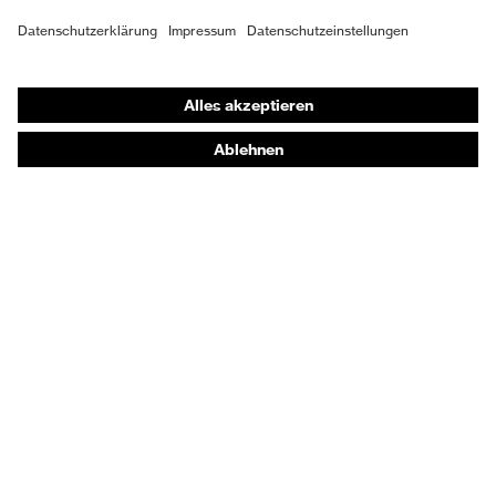
Schutzhandschuhe
Sicherheitsschuhe
Schutzbekleidung und Workwear
Nadelstichschutz
Sicherheitsschuhe HECKEL
Produktberatung
Handschutz (Chemikalien) - uvex glove expert
Augenschutz: Anwendungsempfehlungen
Augenschutz: Scheibentönungsberater
Gehörschutz-Berater
Technologien
Auszeichnungen