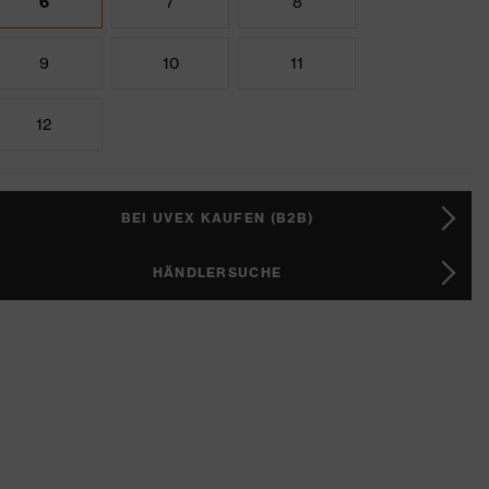
6
7
8
9
10
11
12
BEI UVEX KAUFEN (B2B)
HÄNDLERSUCHE