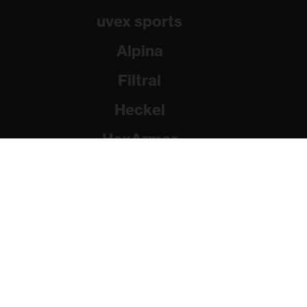
uvex sports
Alpina
Filtral
Heckel
HexArmor
Rainer Winter Stiftung