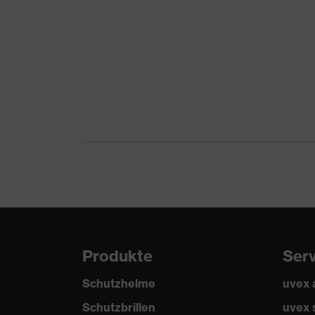
Norm
EN 388:2016 + A1:
Produkte
Ser
Schutzhelme
uvex
Schutzbrillen
uvex 