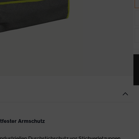
ttfester Armschutz
ndustriellen Durchstichschutz vor Stichverletzungen,