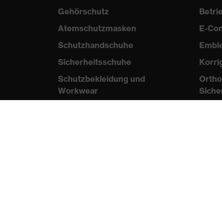
Gehörschutz
Betr
Atemschutzmasken
E-Co
Schutzhandschuhe
Embl
Sicherheitsschuhe
Korri
Schutzbekleidung und
Ortho
Workwear
Siche
Nadelstichschutz
Wis
Sicherheitsschuhe HECKEL
Norme
Produktberatung
Zertif
Handschutz (Chemikalien) -
uvex glove expert
B2B
Augenschutz:
Par
Anwendungsempfehlungen