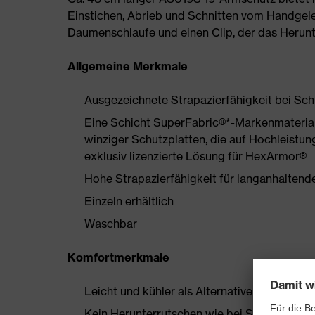
Einstichen, Abrieb und Schnitten vom Handgele
Daumenschlaufe und einen Clip, der das Herunt
Allgemeine Merkmale
Ausgezeichnete Strapazierfähigkeit bei Sch
Eine Schicht SuperFabric®*-Markenmaterial
winziger Schutzplatten, die auf Hochleistun
exklusiv lizenzierte Lösung für HexArmor®
Hohe Strapazierfähigkeit für langanhaltend
Einzeln erhältlich
Waschbar
Komfortmerkmale
Leicht und kühler als Alternativen aus Stric
Kein Herunterrutschen wie bei Strickärmeln