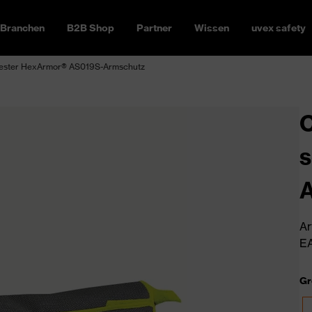
Branchen
B2B Shop
Partner
Wissen
uvex safety
ttfester HexArmor® AS019S-Armschutz
C
s
Ar
EA
Gr