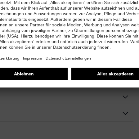
gkeit dank SuperFabric®*-Markenmaterial
hindern ein Herunterrutschen der Ärmel
dschuhe