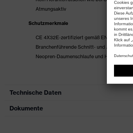
Atmungsaktiv
Schutzmerkmale
CE 4X32E-zertifiziert gemäß EN 388:2016
Branchenführende Schnitt- und Abriebfesti
Neopren-Daumenschlaufe und Hülsenclip ver
Technische Daten
Dokumente
Produktart
Unterarmschutz
Produkttyp
Schnittschutzhan
Datenblatt