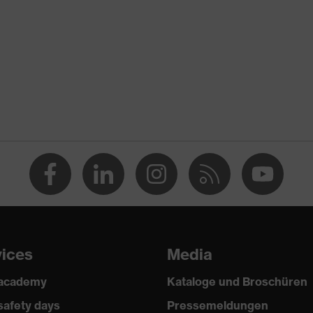
2018, EN ISO 21420:2020
vices
Media
 academy
Kataloge und Broschüren
safety days
Pressemeldungen