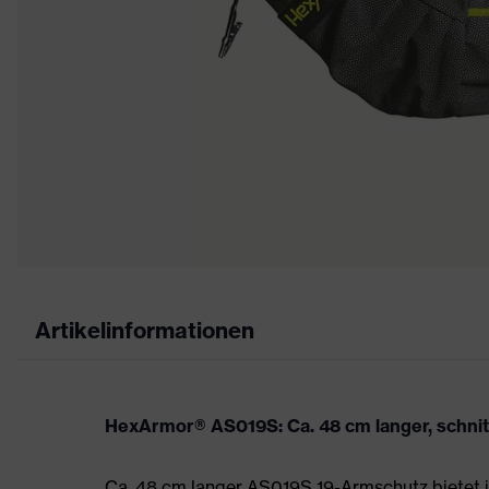
Artikelinformationen
HexArmor® AS019S: Ca. 48 cm langer, schni
Ca. 48 cm langer AS019S 19-Armschutz bietet i