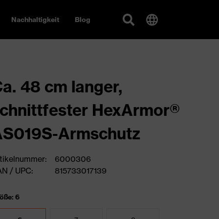
Nachhaltigkeit
Blog
a. 48 cm langer,
chnittfester HexArmor®
AS019S-Armschutz
tikelnummer:
6000306
N / UPC:
815733017139
öße: 6