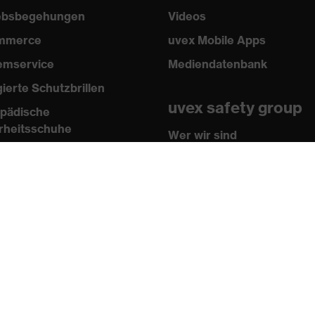
iebsbegehungen
Videos
mmerce
uvex Mobile Apps
emservice
Mediendatenbank
gierte Schutzbrillen
uvex safety group
pädische
rheitsschuhe
Wer wir sind
sen
Kontakt
n und Richtlinien
Impressum
ikate
AGB
 Shop
Datenschutz
tner
Newsletter