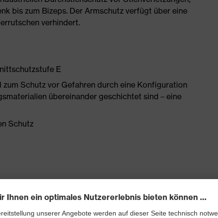
nk bis zum Bizeps. Der Armschutz verfügt über eine
errutschen verhindert.
nittschutzstufe E
 zum Schutz vor Gefahren durch eine Konfiguration
gsmaterialien übereinander geschichtet sind – eine
en Schutz
k oder Leder