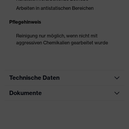
Arbeiten in antistatischen Bereichen
Pflegehinweis
Reinigung nur möglich, wenn nicht mit
aggressiven Chemikalien gearbeitet wurde
Technische Daten
Dokumente
Produktart
Schutzhandschuh
Produkttyp
Chemikalienschutzhandschuhe
Datenblatt
Produktfamilie
uvex rubiflex S
CE Konformitätserklärung