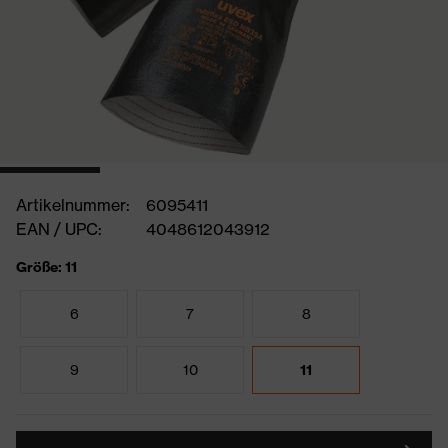
Artikelnummer:
6095411
EAN / UPC:
4048612043912
Größe: 11
6
7
8
9
10
11