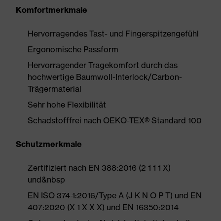
Komfortmerkmale
Hervorragendes Tast- und Fingerspitzengefühl
Ergonomische Passform
Hervorragender Tragekomfort durch das
hochwertige Baumwoll-Interlock/Carbon-
Trägermaterial
Sehr hohe Flexibilität
Schadstofffrei nach OEKO-TEX® Standard 100
Schutzmerkmale
Zertifiziert nach EN 388:2016 (2 1 1 1 X)
und&nbsp
EN ISO 374-1:2016/Type A (J K N O P T) und EN
407:2020 (X 1 X X X) und EN 16350:2014