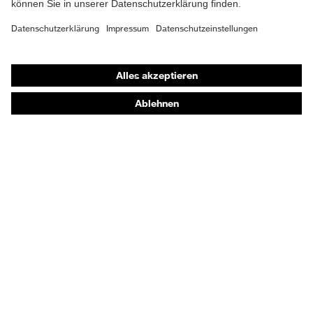
Atemschutzmasken
Schutzhandschuhe
Sicherheitsschuhe
Schutzbekleidung und Workwear
Nadelstichschutz
Sicherheitsschuhe HECKEL
Produktberatung
Handschutz (Chemikalien) - uvex glove expert
Augenschutz: Anwendungsempfehlungen
Augenschutz: Scheibentönungsberater
Gehörschutz-Berater
Technologien
Auszeichnungen