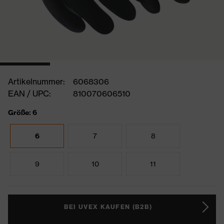
Artikelnummer:
6068306
EAN / UPC:
810070606510
Größe: 6
6
7
8
9
10
11
BEI UVEX KAUFEN (B2B)