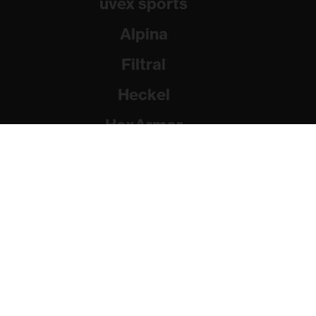
uvex sports
Alpina
Filtral
Heckel
HexArmor
Rainer Winter Stiftung