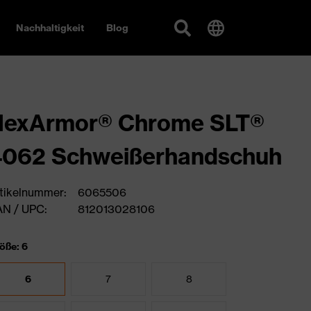
Nachhaltigkeit
Blog
HexArmor® Chrome SLT®
4062 Schweißerhandschuh
tikelnummer:
6065506
N / UPC:
812013028106
öße: 6
6
7
8