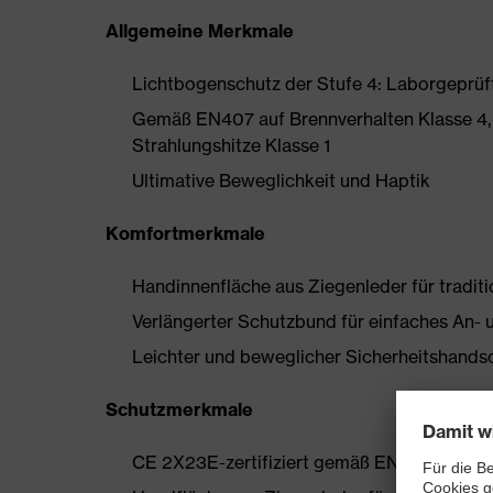
Allgemeine Merkmale
Lichtbogenschutz der Stufe 4: Laborgeprü
Gemäß EN407 auf Brennverhalten Klasse 4,
Strahlungshitze Klasse 1
Ultimative Beweglichkeit und Haptik
Komfortmerkmale
Handinnenfläche aus Ziegenleder für tradit
Verlängerter Schutzbund für einfaches An- 
Leichter und beweglicher Sicherheitshands
Schutzmerkmale
CE 2X23E-zertifiziert gemäß EN 388:2016