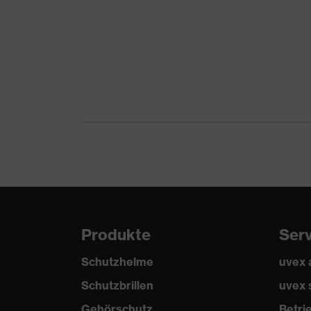
Risiken
Schnittverletzungen
Schutz thermische
Schutz vor Kontakt
Risiken
Norm
EN 407:2004, EN 38
Produkte
Ser
Schutzhelme
uvex
Schutzbrillen
uvex 
Gehörschutz
Betr