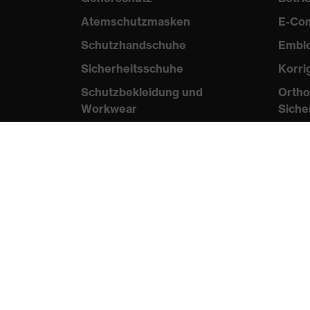
Atemschutzmasken
E-Co
Schutzhandschuhe
Embl
Sicherheitsschuhe
Korri
Schutzbekleidung und
Ortho
Workwear
Siche
Nadelstichschutz
Wis
Sicherheitsschuhe HECKEL
Norme
Produktberatung
Zertif
Handschutz (Chemikalien) -
uvex glove expert
B2B
Augenschutz:
Par
Anwendungsempfehlungen
Augenschutz: