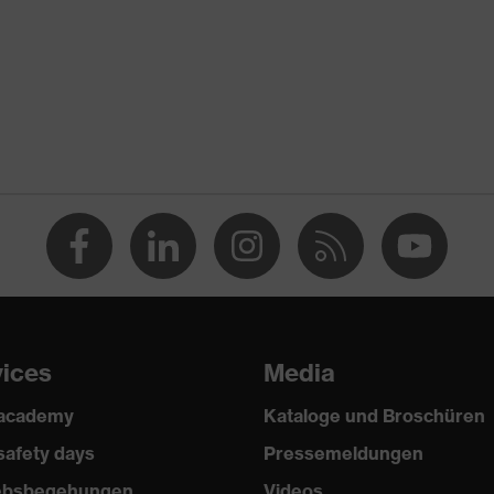
wärme, Schutz vor Strahlungswärme, Schutz vor Verbrennung
8:2016 + A1:2018, EN 420:2003 + A1:2009
vices
Media
 academy
Kataloge und Broschüren
safety days
Pressemeldungen
iebsbegehungen
Videos