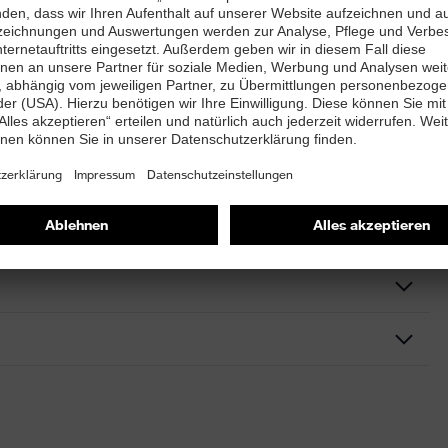
tfestigkeit und Hitzebeständigkeit
enschicht)
leicht öligen Umgebungen
ichnung möglich
uhe, Lederhandschuhe, Schnittschutzhandschuhe,
uhe