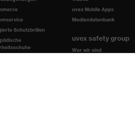
mmerce
uvex Mobile Apps
emservice
Mediendatenbank
gierte Schutzbrillen
uvex safety group
pädische
rheitsschuhe
Wer wir sind
sen
Kontakt
n und Richtlinien
Impressum
ikate
AGB
 Shop
Datenschutz
tner
Newsletter
Anmelden