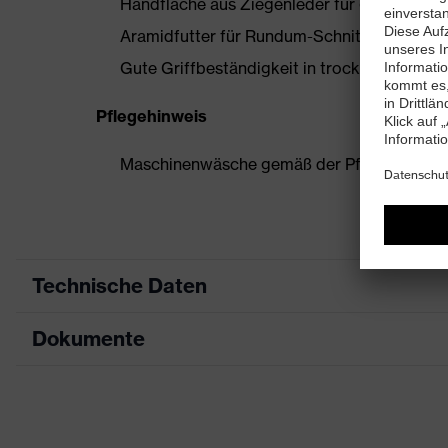
Handfläche aus Ziegenleder für gute Schnit
Aramidfutter für Rundum-Schnittschutz (Inn
Gute Griffbeständigkeit in trockenen oder 
Pflegehinweis
Maschinenwäsche gemäß der Pflegekennze
Technische Daten
Dokumente
Produktart
Schutzhandschuh
Hitzeschutzhandsch
Produkttyp
Datenblatt
Schweißerhandsch
Produktfamilie