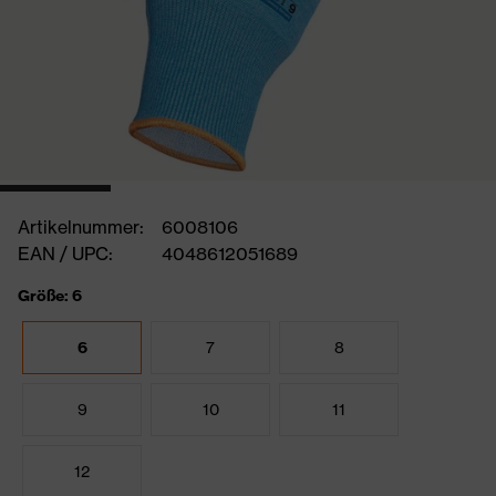
Artikelnummer:
6008106
EAN / UPC:
4048612051689
Größe: 6
6
7
8
9
10
11
12