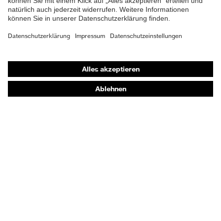
Gehörschutz
Atemschutzmasken
Schutzhandschuhe
Sicherheitsschuhe
Schutzbekleidung und Workwear
Nadelstichschutz
Sicherheitsschuhe HECKEL
Produktberatung
Handschutz (Chemikalien) - uvex glove expert
Augenschutz: Anwendungsempfehlungen
Augenschutz: Scheibentönungsberater
Gehörschutz-Berater
Technologien