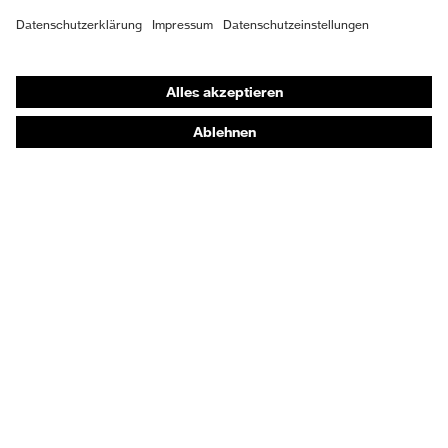
Schutzhandschuhe
Sicherheitsschuhe
Schutzbekleidung und Workwear
Nadelstichschutz
Sicherheitsschuhe HECKEL
Produktberatung
Handschutz (Chemikalien) - uvex glove expert
Augenschutz: Anwendungsempfehlungen
Augenschutz: Scheibentönungsberater
Gehörschutz-Berater
Technologien
Auszeichnungen