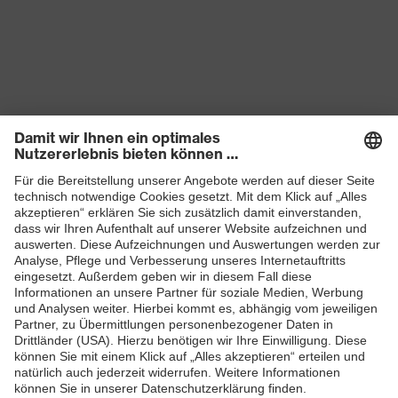
Produkte
Schutzhelme
Schutzbrillen
Gehörschutz
Atemschutzmasken