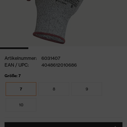
Artikelnummer:
6031407
EAN / UPC:
4048612010686
Größe: 7
7
8
9
10