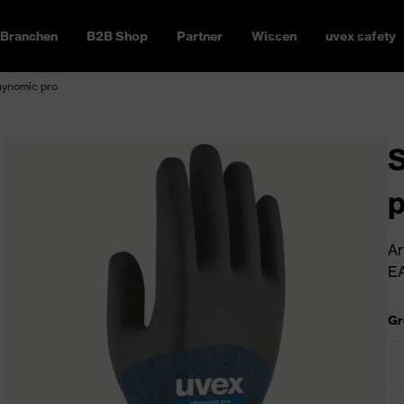
Branchen
B2B Shop
Partner
Wissen
uvex safety
hynomic pro
S
p
Ar
EA
Gr