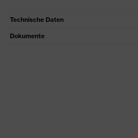
Technische Daten
Dokumente
Produktart
Schutzhandsc
Produkttyp
Montagehands
Datenblatt
Produktfamilie
uvex phynomic
CE Konformitätserklärung
Farbe
blau, grau
Downloadportal für CE Konformitätserklä
Geschlecht
Unisex
Beschichtung
Aqua-Polymer-
Zertifikate
proDerm, STA
Wiederverwendung
Mehrweg (R)