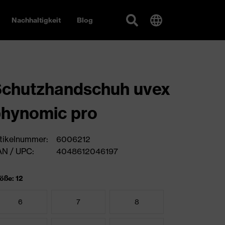
Nachhaltigkeit
Blog
chutzhandschuh uvex
hynomic pro
tikelnummer:
6006212
N / UPC:
4048612046197
öße: 12
6
7
8