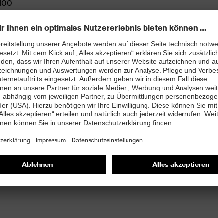
100
 durch den Bambus-Polyamid-Elastan-Liner
ERM Institut für Angewandte Dermologische Forschung
11.0356-02, 11.0482-11)
die robuste Aqua-Polymer-Pro-Beschichtung
n und öligen Bereichen
 Allround-Tätigkeiten, Heavy-Duty-Einsätze im