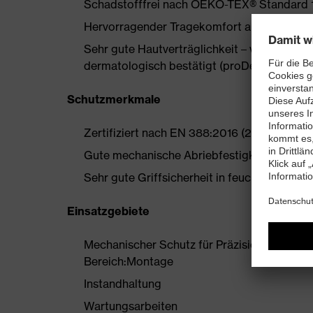
Schadstofffrei nach OEKO-TEX® Standard 
Hervorragender Tragekomfort auf der Haut
Sehr gute Hautverträglichkeit – vom proD
dermatologisch bestätigt (proDerm Studien: 
Schutzmerkmale
Zertifiziert nach EN 388:2016 (2 1 2 1 X)
Gute mechanische Abriebfestigkeit durch 
Sehr gute Griffsicherheit in feuchten, nasse
Einsatzgebiete
Mechanischer Schutz für Präzisionsarbeiten,
Bereich:Montage
Instandhaltung
Wartungsarbeiten