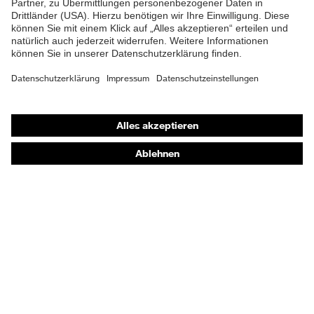
Schutzbrillen
Gehörschutz
Atemschutzmasken
Schutzhandschuhe
Sicherheitsschuhe
Schutzbekleidung und Workwear
Nadelstichschutz
Sicherheitsschuhe HECKEL
Produktberatung
Handschutz (Chemikalien) - uvex glove expert
Augenschutz: Anwendungsempfehlungen
Augenschutz: Scheibentönungsberater
Gehörschutz-Berater