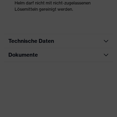
Helm darf nicht mit nicht-zugelassenen
Lösemitteln gereinigt werden.
Technische Daten
Dokumente
Produktart
Schutzhelm
Produkttyp
Industrieschutzhelm
Datenblatt
Produktfamilie
uvex airwing
CE Konformitätserklärung
Farbe
grün
Downloadportal für CE
Geschlecht
Unisex
Konformitätserklärungen
Schirmlänge
kurzer Schirm