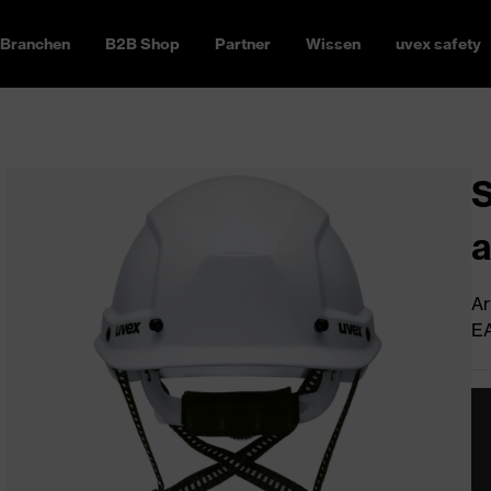
Branchen
B2B Shop
Partner
Wissen
uvex safety
S
a
Ar
EA