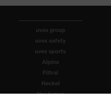
uvex group
uvex safety
uvex sports
Alpina
Filtral
Heckel
HexArmor
Rainer Winter Stiftung