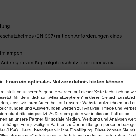
ttung
ieschutzhelmes (EN 397) mit den Anforderungen eines
Helmlampen
 Anbringen von Kapselgehörschutz oder dem uvex
Vollsichtbrille und Gesichtsschutz vorhanden
rot, grün, blau, schwarz
et optimale Passform und hohen Komfort
e stufenlose Weitenregulierung