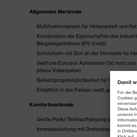
Allgemeine Merkmale
Multifunktionshelm für Höhenarbeit und Re
Kombination der Eigenschaften des Industr
Bergsteigerhelmes (EN 12492)
Schutzhelm mit Slot an der Stirnseite für 
Seitliche Euroslot-Aufnahmen (30 mm) zum
pheos Visiersystem
Befestigungsmöglichkeiten für Stirnlampe, 
Erhältlich in den Farben: weiß, gelb, orange, 
Komfortmerkmale
Sechs-Punkt-Textilaufhängung gewährleist
Innenausstattung mit Drehradsystem für ein