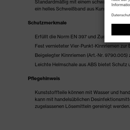
Standardmäßig mit einem schwarzen PU-Schwe
ein helles Schweißband aus Kunstleder zur 
Schutzmerkmale
Erfüllt die Norm EN 397 und Zusatzanforder
Fest vernieteter Vier-Punkt-Kinnriemen zu
Beigelegter Kinnriemen (Art.-Nr. 9790.005)
Leichte Helmschale aus ABS bietet Schutz u
Pflegehinweis
Kunststoffteile können mit Wasser und han
kann mit handelsüblichen Desinfektionsmittel
zugelassenen Lösemitteln gereinigt werden.