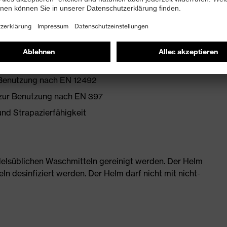
ißband (Art.-Nr. 9760.009) geliefert, optional steht
Verfügung (Art.-Nr. 9760.005)
ung für sehr niedrige Temperaturen (-30 °C)
r Benutzung nach EN 12492
 zur Benutzung nach EN 397
nd Strapazierfähigkeit
delsüblichen Waschmitteln gereinigt werden. Der Helm
n desinfiziert werden. Der Helm darf nicht mit nicht-