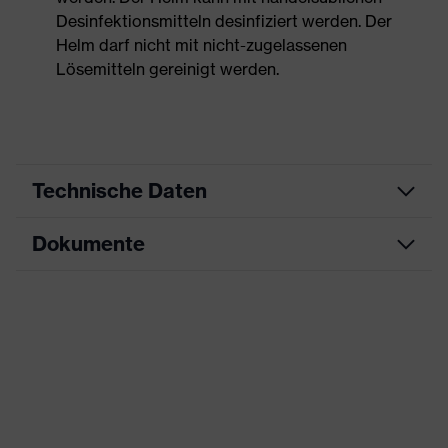
Desinfektionsmitteln desinfiziert werden. Der
Helm darf nicht mit nicht-zugelassenen
Lösemitteln gereinigt werden.
Technische Daten
Dokumente
Produktart
Schutzhelm
Produkttyp
Industrieschutzhelm
Datenblatt
Produktfamilie
uvex super boss
CE Konformitätserklärung
Farbe
blau
Downloadportal für CE
Geschlecht
Unisex
Konformitätserklärungen