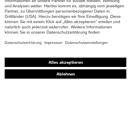
Schutzhelme
Schutzbrillen
Gehörschutz
Atemschutzmasken
Schutzhandschuhe
Sicherheitsschuhe
Schutzbekleidung und Workwear
Nadelstichschutz
Sicherheitsschuhe HECKEL
Produktberatung
Handschutz (Chemikalien) - uvex glove expert
Augenschutz: Anwendungsempfehlungen
Augenschutz: Scheibentönungsberater