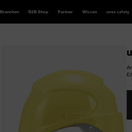
Branchen
B2B Shop
Partner
Wissen
uvex safety
u
Ar
EA