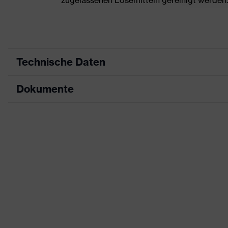
zugelassenen Lösemitteln gereinigt werden.
Technische Daten
Dokumente
Produktart
Schutzhelm
Produkttyp
Industrieschutzhel
Datenblatt
Produktfamilie
uvex airwing
CE Konformitätserklärung
Farbe
gelb
Downloadportal für CE Konformitätserklä
Geschlecht
Unisex
Schirmlänge
langer Schirm
Material Außenschale
High Density Polye