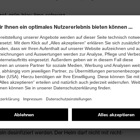
rot, grün, blau, lime, schwarz
eistet optimale Passform und Komfort
imale Belüftung
iduelle, bequeme Anpassung
ung für sehr niedrige Temperaturen (-30 °C)
delsüblichen Waschmitteln gereinigt werden. Der Helm
n desinfiziert werden. Der Helm darf nicht mit nicht-