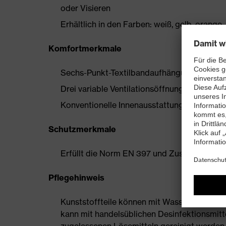
oder Visieren
Erhältlich in den Farben: weiß, gelb, orange, 
Komfortmerkmale
Sechs-Punkt-Textilbandaufhängung gewährl
Drei variable Ventilationsöffnungen für max
Konventionelle Innenausstattung eine indiv
Schutzmerkmale
Erfüllt die Norm EN 397 und Zusatzanforder
Pflegehinweis
Kunststoffteile können mit Wasser und han
kann mit handelsüblichen Desinfektionsmittel