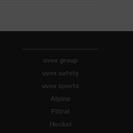
uvex group
uvex safety
uvex sports
Alpina
Filtral
Heckel