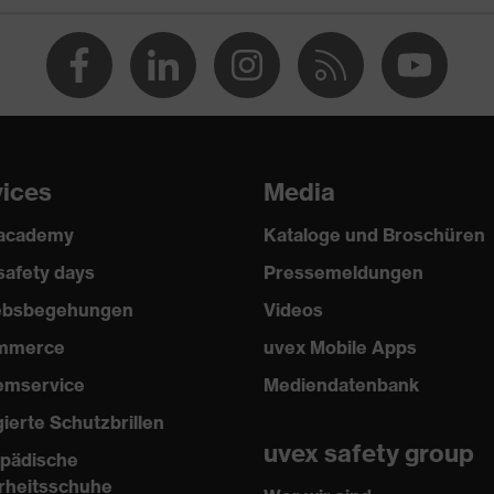
vices
Media
 academy
Kataloge und Broschüren
safety days
Pressemeldungen
iebsbegehungen
Videos
mmerce
uvex Mobile Apps
emservice
Mediendatenbank
gierte Schutzbrillen
uvex safety group
pädische
rheitsschuhe