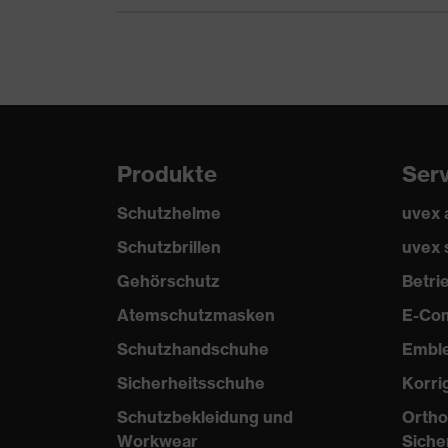
Verschluss
Steckverschluss
Produkte
Ser
Schutzhelme
uvex
Schutzbrillen
uvex 
Gehörschutz
Betr
Atemschutzmasken
E-Co
Schutzhandschuhe
Embl
Sicherheitsschuhe
Korri
Schutzbekleidung und
Ortho
Workwear
Siche