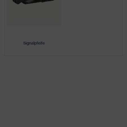
Acrylnitril-Butadien-
Material Außenschale
Styrol-Copolymere
(ABS)
uvex Technologie
uvex climazone
Kapselgehörschutz und
Signalpfeife
Visier (Euroslots 30 mm),
Anbindung Helmzubehör
Weiteres Zubehör (z.B.
Helmlampe)
6-Punkt-
Ausstattung
Innenausstattung
Belüftungen
mit Lüftungen
Drehrad-
Innenausstattungsvariante
Innenausstattung
Kennzeichnung Visier
-