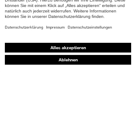
Gehörschutz
Atemschutzmasken
Schutzhandschuhe
Sicherheitsschuhe
Schutzbekleidung und Workwear
Nadelstichschutz
Sicherheitsschuhe HECKEL
Produktberatung
Handschutz (Chemikalien) - uvex glove expert
Augenschutz: Anwendungsempfehlungen
Augenschutz: Scheibentönungsberater
Gehörschutz-Berater