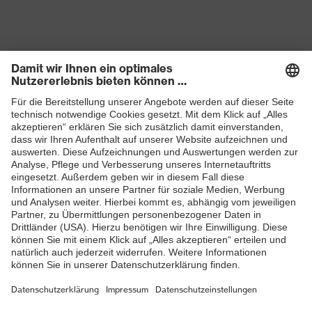
Produkte
Schutzhelme
Schutzbrillen
Gehörschutz
Atemschutzmasken
Schutzhandschuhe
Sicherheitsschuhe