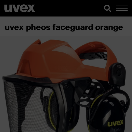
uvex pheos faceguard orange