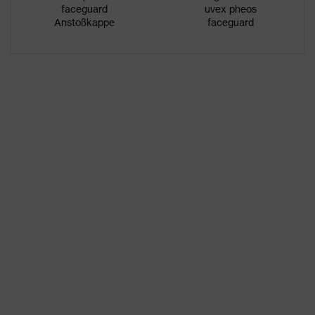
faceguard
uvex pheos
UV-Schutz
keine Angabe
Anstoßkappe
faceguard
uvex
uvex supravision-
Technologie
Beschichtungstechnologie
Drehverschluss für individuelle
Einstellbarkeit,
Hochklappmechanismus mit
Ausstattung
stufenloser Einstellbarkeit,
integrierte Stirnabdeckung,
Scheibenwechsel möglich
Material
Kunststoff
Rahmen
Material
Polycarbonat (PC)
Scheibe
Norm
EN 170:2002, EN 166:2001