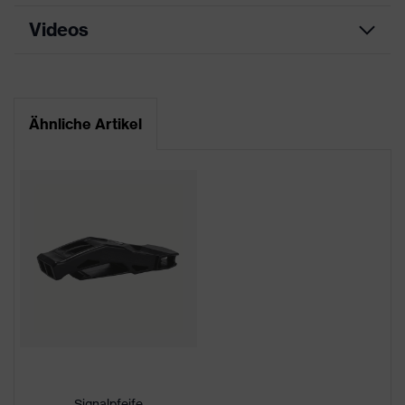
Produkttyp
Industrieschutzhelm
Videos
Datenblatt
Produktfamilie
uvex pheos
CE Konformitätserklärung
Farbe
orange
Ähnliche Artikel
Downloadportal für CE
Geschlecht
Unisex
Konformitätserklärungen
Schirmlänge
kurzer Schirm
Acrylnitril-Butadien-
Material Außenschale
Styrol-Copolymere
(ABS)
uvex Technologie
uvex climazone
Kapselgehörschutz und
Visier (Euroslots 30 mm),
Anbindung Helmzubehör
Weiteres Zubehör (z.B.
Signalpfeife