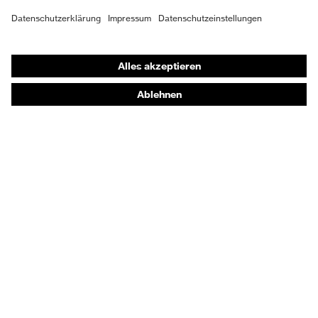
Schutzhandschuhe
Sicherheitsschuhe
Schutzbekleidung und Workwear
Nadelstichschutz
Sicherheitsschuhe HECKEL
Produktberatung
Handschutz (Chemikalien) - uvex glove expert
Augenschutz: Anwendungsempfehlungen
Augenschutz: Scheibentönungsberater
Gehörschutz-Berater
Technologien
Auszeichnungen