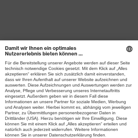
Produkte
Schutzhelme
Schutzbrillen
Gehörschutz
Atemschutzmasken