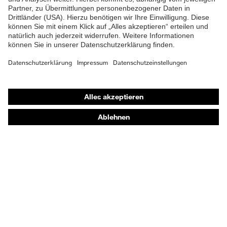
Schutzbrillen
Gehörschutz
Atemschutzmasken
Schutzhandschuhe
Sicherheitsschuhe
Schutzbekleidung und Workwear
Nadelstichschutz
Sicherheitsschuhe HECKEL
Produktberatung
Handschutz (Chemikalien) - uvex glove expert
Augenschutz: Anwendungsempfehlungen
Augenschutz: Scheibentönungsberater