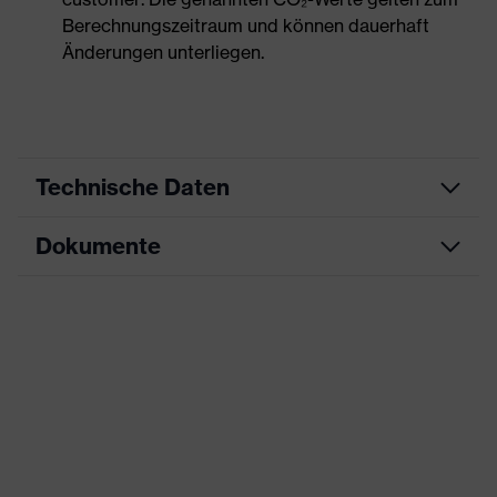
Berechnungszeitraum und können dauerhaft
Änderungen unterliegen.
Technische Daten
Dokumente
Produktart
Visier
Produkttyp
Visieradapter
Datenblatt
Produktfamilie
uvex pronamic visor
CE Konformitätserklärung
Farbe
schwarz
Downloadportal für CE
Geschlecht
Unisex
Konformitätserklärungen