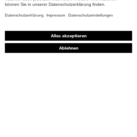
Atemschutzmasken
Schutzhandschuhe
Sicherheitsschuhe
Schutzbekleidung und Workwear
Nadelstichschutz
Sicherheitsschuhe HECKEL
Produktberatung
Handschutz (Chemikalien) - uvex glove expert
Augenschutz: Anwendungsempfehlungen
Augenschutz: Scheibentönungsberater
Gehörschutz-Berater
Technologien