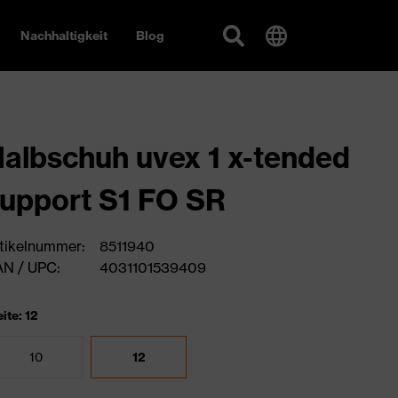
Nachhaltigkeit
Blog
albschuh uvex 1 x-tended
upport S1 FO SR
tikelnummer:
8511940
N / UPC:
4031101539409
ite: 12
10
12