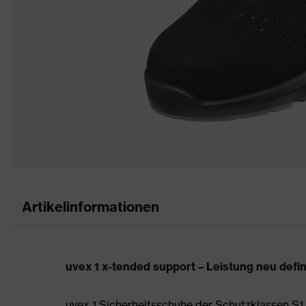
Artikelinformationen
uvex 1 x-tended support – Leistung neu defi
uvex 1 Sicherheitsschuhe der Schutzklassen S