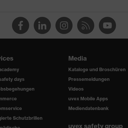
(PU/PU)
ES)
vices
Media
 academy
Kataloge und Broschüren
2024
safety days
Pressemeldungen
iebsbegehungen
Videos
mmerce
uvex Mobile Apps
it (FO)
emservice
Mediendatenbank
gierte Schutzbrillen
uvex safety group
pädische