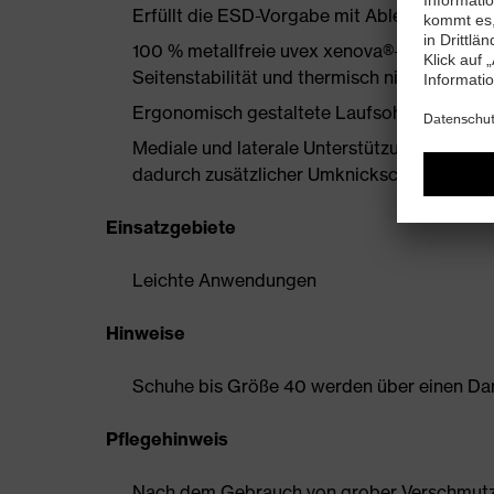
Erfüllt die ESD-Vorgabe mit Ableitwiderst
100 % metallfreie uvex xenova®-Zehenschut
Seitenstabilität und thermisch nicht leitend
Ergonomisch gestaltete Laufsohle aus Zwe
Mediale und laterale Unterstützung für den 
dadurch zusätzlicher Umknickschutz, Stabil
Einsatzgebiete
Leichte Anwendungen
Hinweise
Schuhe bis Größe 40 werden über einen Dam
Pflegehinweis
Nach dem Gebrauch von grober Verschmutzun