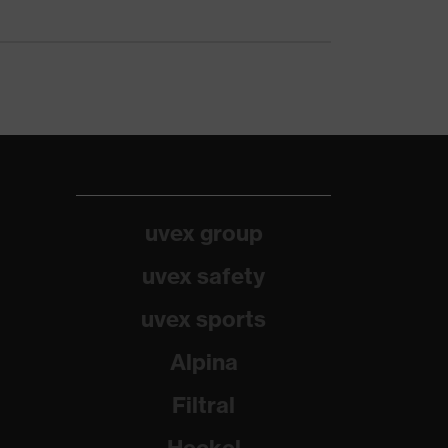
uvex group
uvex safety
uvex sports
Alpina
Filtral