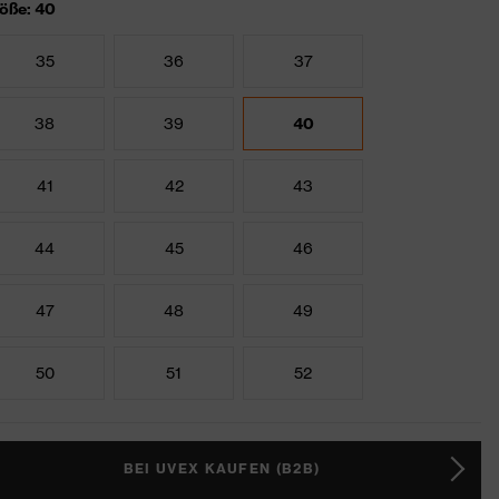
öße: 40
35
36
37
38
39
40
41
42
43
44
45
46
47
48
49
50
51
52
BEI UVEX KAUFEN (B2B)