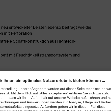
 neu entwickelter Leisten ebenso beiträgt wie die
n mit Perforation
htfreie Schaftkonstruktion aus Hightech-
bett mit Feuchtigkeitstransportsystem und
enleisten hergestellt
 A1:2024 mit Zusatzkennzeichnung für sehr gute