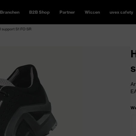
Branchen
B2B Shop
Partner
Wissen
uvex safety
d support S1 FO SR
H
s
Ar
EA
We