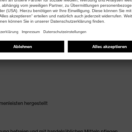
and kleiner 100 Megaohm
zkappe – kompakt, anatomisch geformt, mit guter
idichten-Polyurethan mit sehr guter Rutschhemmung
Fuß durch einen speziell gestalteten Seitenrahmen –
isierung und Führung sowie Prallschutz
enleisten hergestellt
g befreien und mit handelsüblichen Mitteln pflegen