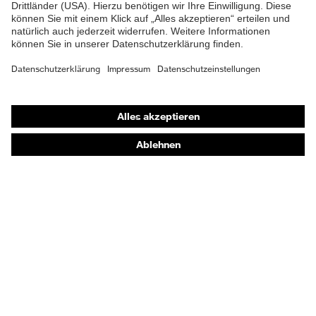
Gehörschutz
Atemschutzmasken
Schutzhandschuhe
Sicherheitsschuhe
Schutzbekleidung und Workwear
Nadelstichschutz
Sicherheitsschuhe HECKEL
Produktberatung
Handschutz (Chemikalien) - uvex glove expert
Augenschutz: Anwendungsempfehlungen
Augenschutz: Scheibentönungsberater
Gehörschutz-Berater