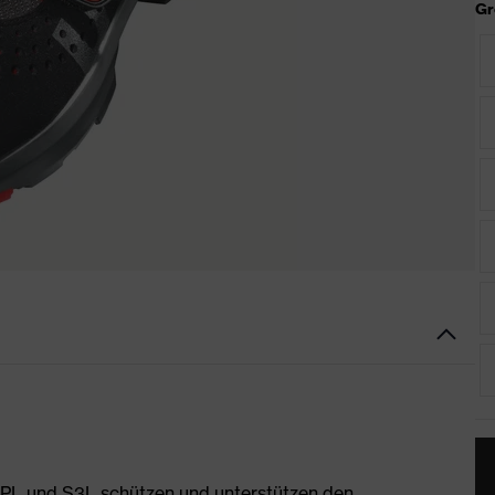
Gr
 PL und S3L schützen und unterstützen den