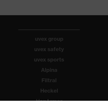
uvex group
uvex safety
uvex sports
Alpina
Filtral
Heckel
HexArmor