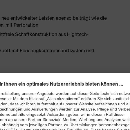
 neu entwickelter Leisten ebenso beiträgt wie die
n, mit Perforation
htfreie Schaftkonstruktion aus Hightech-
ßbett mit Feuchtigkeitstransportsystem und
enleisten hergestellt
2 + A1:2024 mit Zusatzkennzeichnung für
hemmung (SR)
and kleiner 100 Megaohm
zkappe – kompakt, anatomisch geformt, mit guter