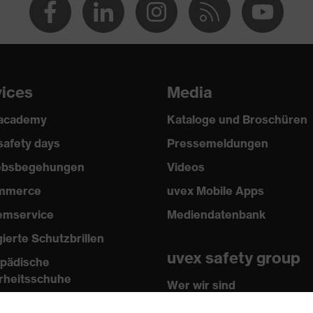
(PU/PU)
vices
Media
 academy
Kataloge und Broschüren
safety days
Pressemeldungen
2024
iebsbegehungen
Videos
mmerce
uvex Mobile Apps
emservice
Mediendatenbank
it (FO)
gierte Schutzbrillen
uvex safety group
pädische
rheitsschuhe
Wer wir sind