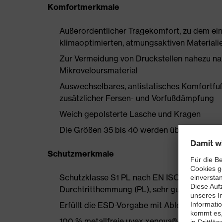
Komfortmerkmale
Außerordentlicher Tragekomfort, zu dem ein
klimaoptimierten, atmungsaktiven Materialie
Zur Vermeidung von Druckstellen nahezu na
Mikroveloursmaterial
Auswechselbares, antistatisches Komfortfu
zusätzlicher Fersen- und Vorfußdämpfung
Weich gepolsterte Lasche und Kragen
Die Größen 35 bis 40 werden über einen Dam
Schutzmerkmale
Schutzklasse S1 PL nach EN ISO 20345:202
Durchtritthemmung (PL), sehr gute Rutsch
Erfüllt die ESD-Vorgabe mit Ableitwiderst
100 % metallfreie uvex xenova®-Zehenschut