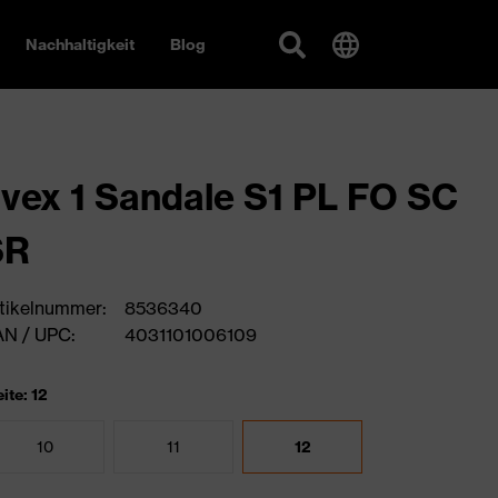
Nachhaltigkeit
Blog
vex 1 Sandale S1 PL FO SC
SR
tikelnummer:
8536340
N / UPC:
4031101006109
ite: 12
10
11
12