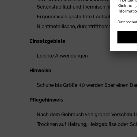
Seitenstabilität und thermisch nicht leitend
Ergonomisch gestaltete Laufsohle aus Zwe
Nichtmetallische, durchtritthemmende Einlage
Einsatzgebiete
Leichte Anwendungen
Hinweise
Schuhe bis Größe 40 werden über einen Dam
Pflegehinweis
Nach dem Gebrauch von grober Verschmutzun
Trocknen auf Heizung, Heizgebläse oder Sc