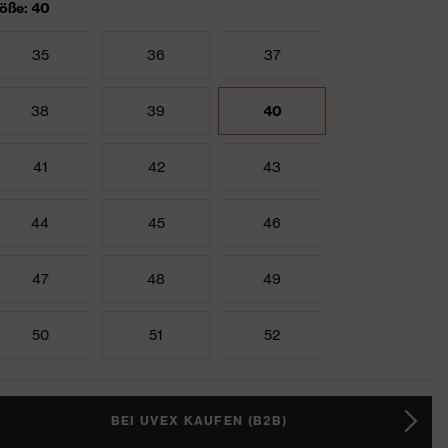
öße: 40
35
36
37
38
39
40
41
42
43
44
45
46
47
48
49
50
51
52
BEI UVEX KAUFEN (B2B)