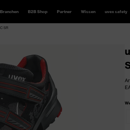
Branchen
B2B Shop
Partner
Wissen
uvex safety
SC SR
u
Ar
EA
We