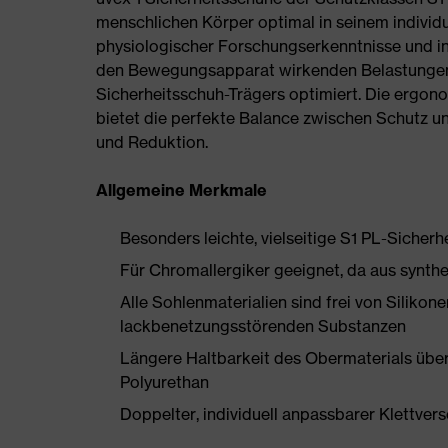
menschlichen Körper optimal in seinem individ
physiologischer Forschungserkenntnisse und in
den Bewegungsapparat wirkenden Belastungen
Sicherheitsschuh-Trägers optimiert. Die ergon
bietet die perfekte Balance zwischen Schutz u
und Reduktion.
Allgemeine Merkmale
Besonders leichte, vielseitige S1 PL-Sicherh
Für Chromallergiker geeignet, da aus synthe
Alle Sohlenmaterialien sind frei von Silik
lackbenetzungsstörenden Substanzen
Längere Haltbarkeit des Obermaterials üb
Polyurethan
Doppelter, individuell anpassbarer Klettver