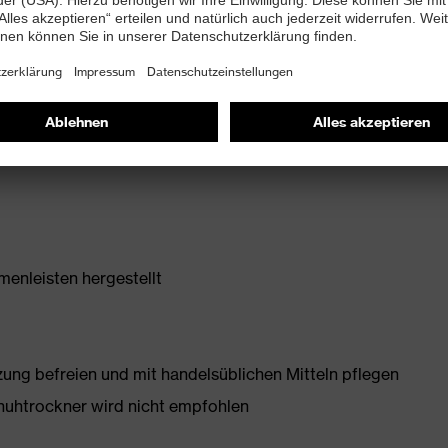
idichten-Polyurethan mit sehr guter Rutschhemmung
, beeinträchtigt nicht die Flexibilität des Schuhs
enleisten hergestellt
g befreien und mit handelsüblichen Mitteln pflegen
huhtrockner wird nicht empfohlen