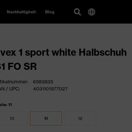
Nachhaltigkeit
Blog
vex 1 sport white Halbschuh
1 FO SR
tikelnummer:
6583835
N / UPC:
4031101977027
ite: 11
10
11
12