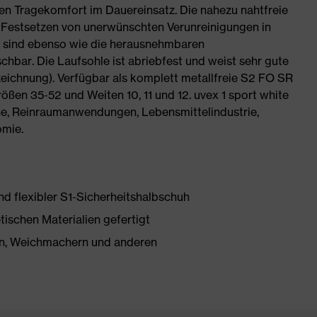
en Tragekomfort im Dauereinsatz. Die nahezu nahtfreie
 Festsetzen von unerwünschten Verunreinigungen in
e sind ebenso wie die herausnehmbaren
hbar. Die Laufsohle ist abriebfest und weist sehr gute
chnung). Verfügbar als komplett metallfreie S2 FO SR
en 35-52 und Weiten 10, 11 und 12. uvex 1 sport white
he, Reinraumanwendungen, Lebensmittelindustrie,
omie.
nd flexibler S1-Sicherheitshalbschuh
tischen Materialien gefertigt
onen, Weichmachern und anderen