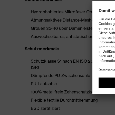
Hydrophobiertes Mikrofaser Obermaterial
Atmungsaktives Distance-Mesh-Futter
Größen 35-40 über Damenleisten hergestell
Auswechselbares, antistatisches Komfortfußb
Schutzmerkmale
Schutzklasse S1 nach EN ISO 20345:2022 
(SR)
Dämpfende PU-Zwischensohle
PU-Laufsohle
100% metallfreie Zehenschutzkappe
Flexible textile Durchtritthemmung
ESD zertifiziert