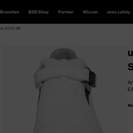
Branchen
B2B Shop
Partner
Wissen
uvex safety
huh S1 FO SR
u
S
Ar
EA
We