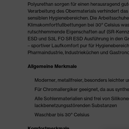
Polyurethan sorgen für einen herausragend gut
Verarbeitung des Obermaterials verhindert das
sensiblen Hygienebereichen. Die Arbeitsschuh
Klimakomfortfußbettungen bei 30° Celsius wasc
rutschhemmende Eigenschaften auf (SR-Kennzei
ESD und S3L FO SR ESD Ausführung in den Größ
– sportiver Laufkomfort pur für Hygienebereic
Pharmaindustrie, Industrieküchen und Gastron
Allgemeine Merkmale
Moderner, metallfreier, besonders leichter u
Für Chromallergiker geeignet, da aus synthe
Alle Sohlenmaterialien sind frei von Silik
lackbenetzungsstörenden Substanzen
Waschbar bis 30° Celsius
Komfortmerkmale