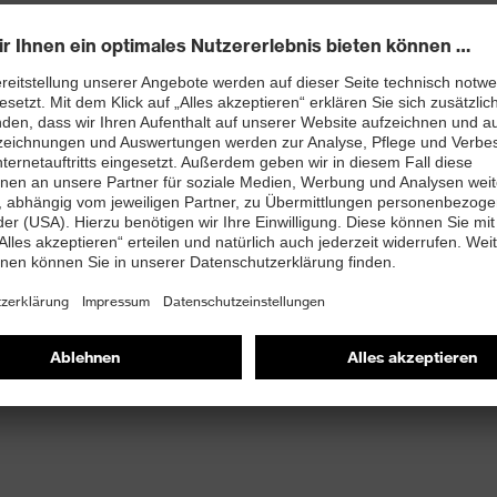
t
ett (Art. Nr.: 95797-0)
mit Zusatzkennzeichnung für sehr gute Rutschhemmung