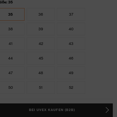
öße: 35
35
36
37
38
39
40
41
42
43
44
45
46
47
48
49
50
51
52
BEI UVEX KAUFEN (B2B)