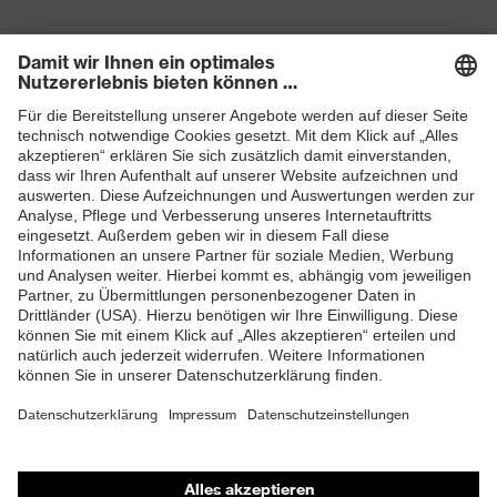
Elastischer Schnürsenkel mit
Verschluss
Schnellverschluss
Produkte
Schutzhelme
Schutzbrillen
Gehörschutz
Atemschutzmasken
Schutzhandschuhe
Sicherheitsschuhe
Schutzbekleidung und Workwear