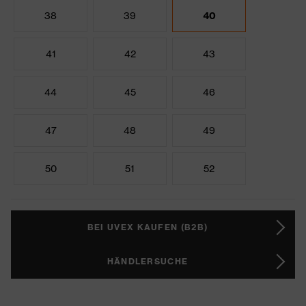
38
39
40
41
42
43
44
45
46
47
48
49
50
51
52
BEI UVEX KAUFEN (B2B)
HÄNDLERSUCHE