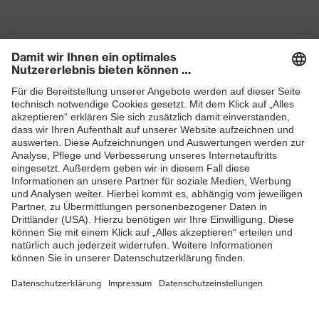
Risiken
im Fersenbereich (E)
Sohle
uvex 1 x-craft TPU
100% recycelter elastischer
Verschluss
Schnürsenkel mit
Schnellverschluss
Produkte
Schutzhelme
Schutzbrillen
Gehörschutz
Atemschutzmasken
Schutzhandschuhe
Sicherheitsschuhe