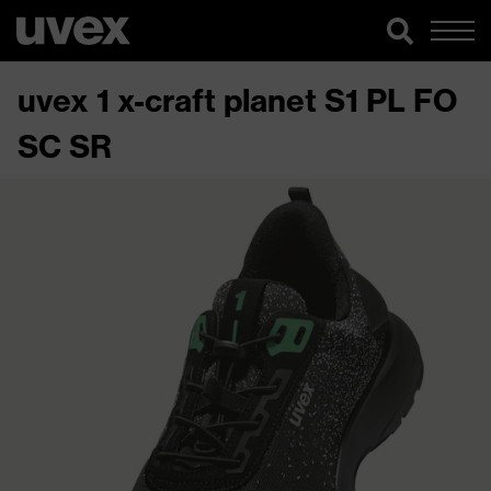
uvex 1 x-craft planet S1 PL FO
SC SR