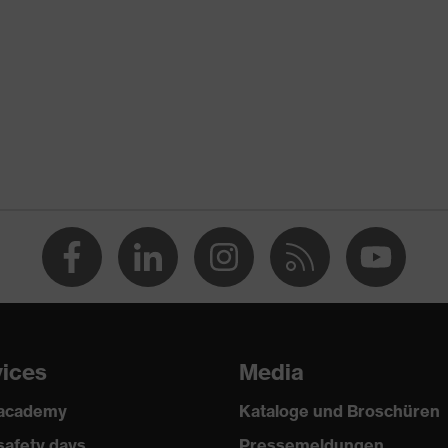
iker
eschlossener Fersenbereich, Non-marking-Sohle, Profilierte
emente
 2 trend
 (PU/PU)
vices
Media
 academy
Kataloge und Broschüren
safety days
Pressemeldungen