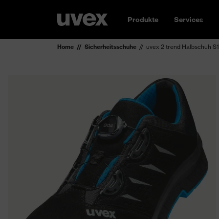
Produkte
Services
Home
Sicherheitsschuhe
uvex 2 trend Halbschuh S