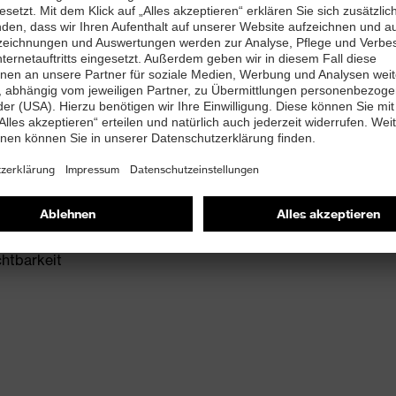
2 + A1:2024
 mit Ableitwiderstand kleiner 100 Megaohm
zwischensohle
e zum Schutz vor Umknicken
idichten-Polyurethan mit sehr guter Rutschhemmung
chtbarkeit