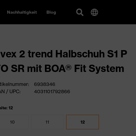
Nachhaltigkeit
Blog
vex 2 trend Halbschuh S1 P
O SR mit BOA® Fit System
tikelnummer:
6938346
N / UPC:
4031101792866
ite: 12
10
11
12