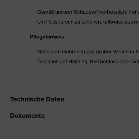
Gemäß unserer Schadstoffverbotsliste frei
Um Ressourcen zu schonen, teilweise aus rec
Pflegehinweis
Nach dem Gebrauch von grober Verschmutzun
Trocknen auf Heizung, Heizgebläse oder Sc
Technische Daten
Dokumente
Produktart
Sicherheitsschuh
Produkttyp
Halbschuhe
Maßtabelle