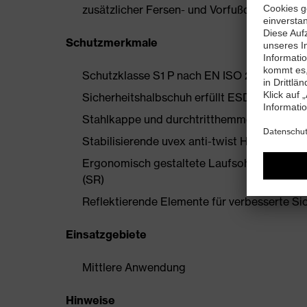
zusätzlicher Fersen- und Vorfußdämpfung
Schutzmerkmale
Schutzklasse S1 P nach EN ISO 20345:202
Sicherheitshalbschuh erfüllt ESD-Vorgaben
Stahlkappe und durchtritthemmende Stahl
Stabilisierende uvex anti-twist Hinterkapp
Ergonomisch gestaltete Laufsohle aus Zwe
(SR)
Reflektierende Elemente für verbesserte Si
Einsatzgebiete
Mittlere Anwendung
Hinweise