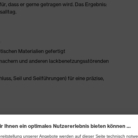
ür, dass er gerne getragen wird. Das Ergebnis:
salltag.
h
tischen Materialien gefertigt
chmachern und anderen lackbenetzungsstörenden
ss, Seil und Seilführungen) für eine präzise,
bett mit Feuchtigkeitstransportsystem und