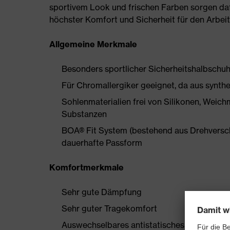
sportivem Look und frischen Farben sorgen daf
höchster Komfort und Sicherheit für den Arbeit
Allgemeine Merkmale
Besonders sportlicher Sicherheitshalbschu
Für Chromallergiker geeignet, da aus synthe
Sohlenmaterialien frei von Silikonen, Wei
Substanzen
BOA® Fit System (bestehend aus Drehverschlu
dauerhafte Passform
Komfortmerkmale
Sehr gute Dämpfung
Sehr guter Tragekomfort
Auswechselbares antistatisches Komfortfuß