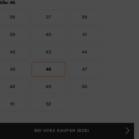
öße: 46
36
37
38
39
40
41
42
43
44
45
46
47
48
49
50
51
52
BEI UVEX KAUFEN (B2B)