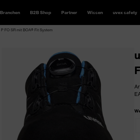
Branchen
B2B Shop
Partner
Wissen
uvex safety
1 P FO SR mit BOA® Fit System
u
F
Ar
EA
We