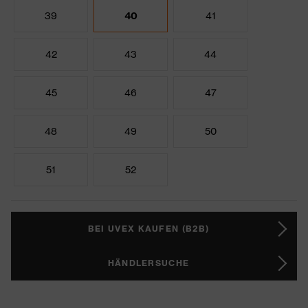
39
40
41
42
43
44
45
46
47
48
49
50
51
52
BEI UVEX KAUFEN (B2B)
HÄNDLERSUCHE