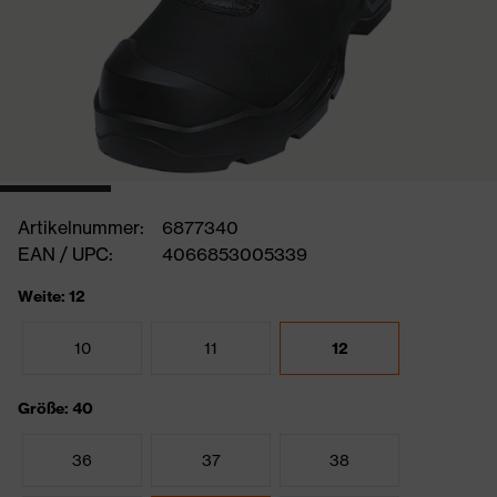
Artikelnummer:
6877340
EAN / UPC:
4066853005339
Weite: 12
10
11
12
Größe: 40
36
37
38