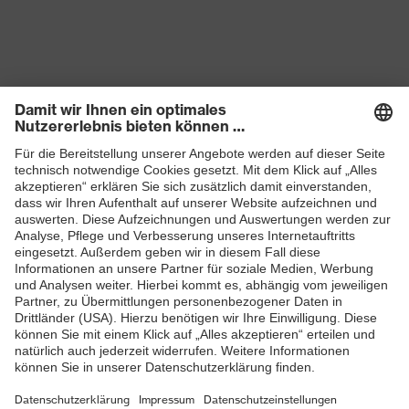
vor Umknicken
Schutz thermische
Kälteisolierung (CI)
Risiken
Sohle
uvex 3
Verschluss
uvex lacelock System
Produkte
Schutzhelme
Schutzbrillen
Gehörschutz
Atemschutzmasken
Schutzhandschuhe