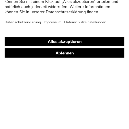
Gehörschutz
Atemschutzmasken
Schutzhandschuhe
Sicherheitsschuhe
Schutzbekleidung und Workwear
Nadelstichschutz
Sicherheitsschuhe HECKEL
Produktberatung
Handschutz (Chemikalien) - uvex glove expert
Augenschutz: Anwendungsempfehlungen
Augenschutz: Scheibentönungsberater
Gehörschutz-Berater
Technologien