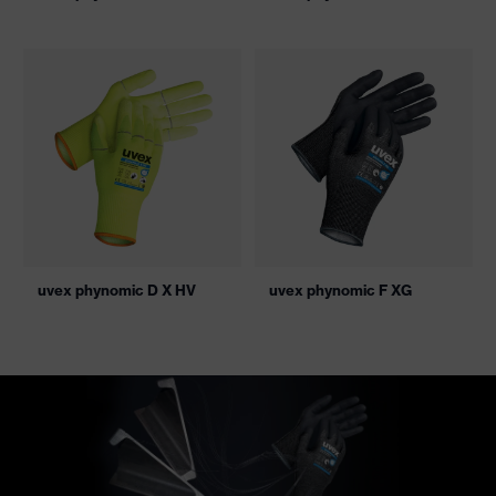
uvex phynomic D X HV
uvex phynomic F XG