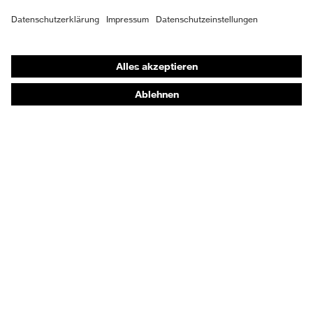
Schutzhandschuhe
Sicherheitsschuhe
Schutzbekleidung und Workwear
Nadelstichschutz
Sicherheitsschuhe HECKEL
Produktberatung
Handschutz (Chemikalien) - uvex glove expert
Augenschutz: Anwendungsempfehlungen
Augenschutz: Scheibentönungsberater
Gehörschutz-Berater
Technologien
Auszeichnungen