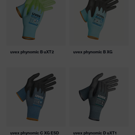
uvex phynomic B uXT2
uvex phynomic B XG
uvex phynomic C XG ESD
uvex phynomic D uXT1