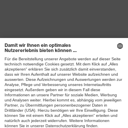
Produkte
Schutzhelme
Schutzbrillen
Gehörschutz
Atemschutzmasken