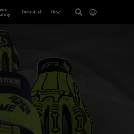
vex
Durabilité
Blog
afety