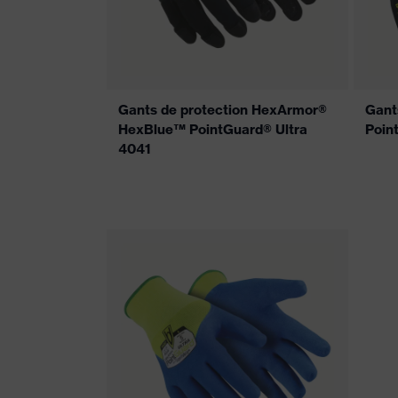
Gants de protection HexArmor®
Gant
HexBlue™ PointGuard® Ultra
Poin
4041