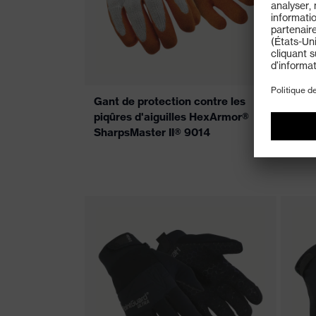
Gant de protection contre les
Gant 
piqûres d'aiguilles HexArmor®
piqû
SharpsMaster II® 9014
Herc