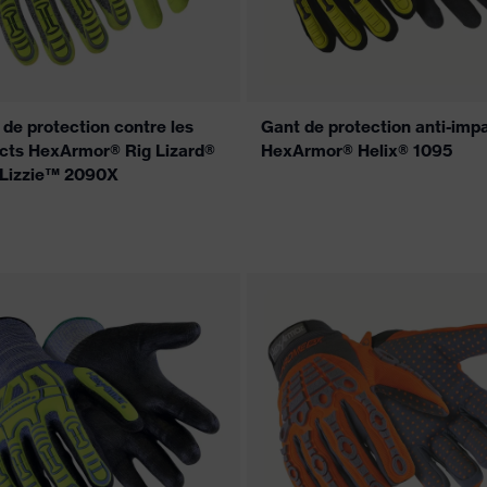
de protection contre les
Gant de protection anti-imp
cts HexArmor® Rig Lizard®
HexArmor® Helix® 1095
 Lizzie™ 2090X