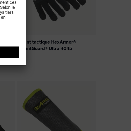
®
Gant tactique HexArmor®
PointGuard® Ultra 4045