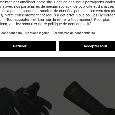
de protection contre les
Gant anti-épines HexArmor
res d'aiguilles HexArmor®
ThornArmor® 3092
ules™ NSR 3041