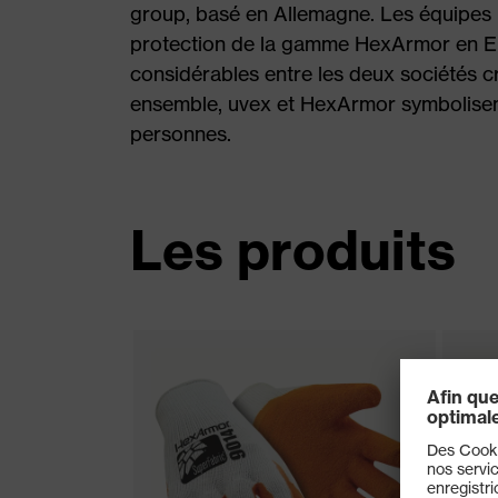
group, basé en Allemagne. Les équipes
protection de la gamme HexArmor en Eu
considérables entre les deux sociétés cr
ensemble, uvex et HexArmor symbolisent 
personnes.
Les produits