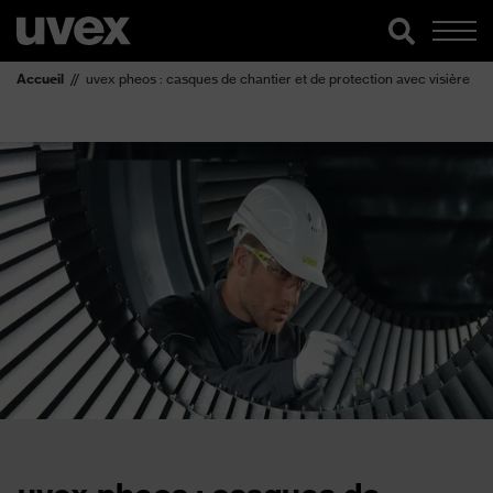
Accueil
uvex pheos : casques de chantier et de protection avec visière