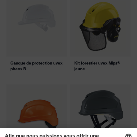
Casque de protection uvex
Kit forestier uvex Mips®
pheos B
jaune