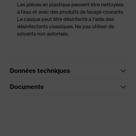
Les pièces en plastique peuvent être nettoyées
à l'eau et avec des produits de lavage courants.
Le casque peut être désinfecté à l'aide des
désinfectants classiques. Ne pas utiliser de
solvants non autorisés.
Données techniques
Documents
couleur de
recherche
bleu
(filtre)
Fiche technique
Doublure intérieure à 6 points,
Équipement
Bandeau anti-transpiration
Déclaration de conformité CE
Ventilations
avec ouvertures