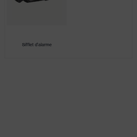
Ventilations
avec ouvertures
Désignation
Famille de
uvex pheos
produits
Sifflet d'alarme
Sexe
Mixte
Version de
Coiffe avec ajustement par
la doublure
crémaillère
Marquage
-
de la visière
Matériau de
la coque
Polyéthylène haute densité (PEHD)
extérieure
Matériau de
Plastique
la doublure