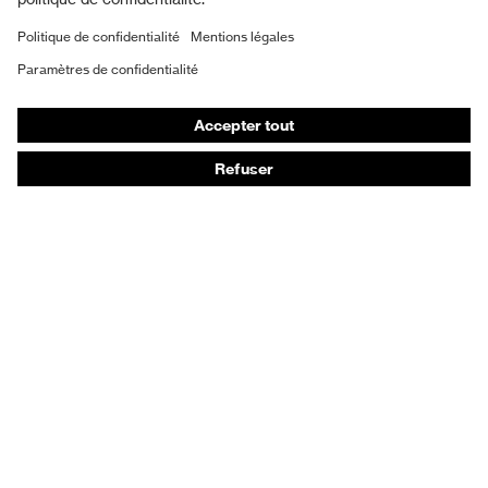
Masques de protection respiratoire
Gants de protection
Chaussures de sécurité
Vêtements de protection et de travail
Protection anti-aiguilles
Chaussures de sécurité HECKEL
Conseils produit
Protection chimique des mains - uvex glove expert
Protection oculaire : conseils d'utilisation
Protection oculaire: guide sur les teintes d'oculaires
Guide de protection auditive
Technologies