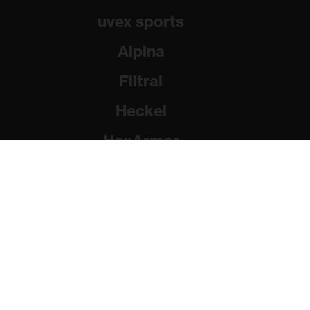
uvex sports
Alpina
Filtral
Heckel
HexArmor
Rainer Winter Stiftung