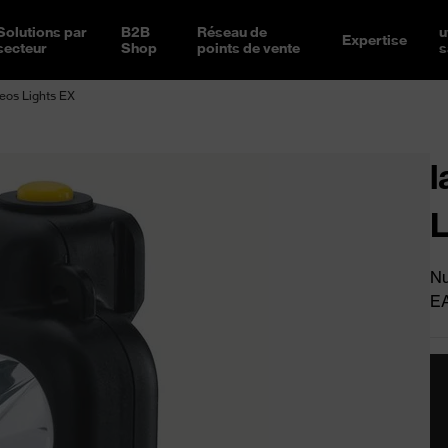
Solutions par
B2B
Réseau de
u
Expertise
secteur
Shop
points de vente
s
eos Lights EX
l
L
Nu
E