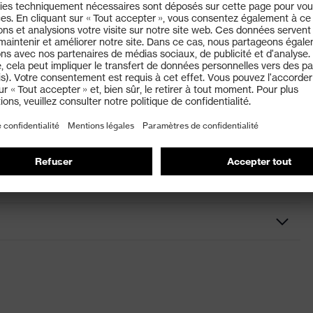
a, II 2D Ex ia op is IIIC T130 °C Db
poussière et à l'eau)
essories Helmets
odes de fonctionnement, alimenté par batterie
te