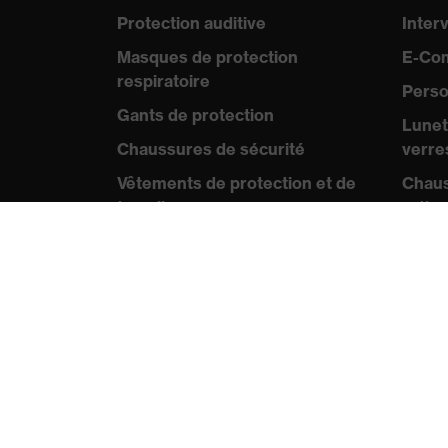
Protection auditive
Inter
Masques de protection
E-Co
respiratoire
Perso
Gants de protection
Lunet
Chaussures de sécurité
verre
Vêtements de protection et de
Chaus
travail
ortho
Protection anti-aiguilles
Exp
Chaussures de sécurité
HECKEL
Norme
Certif
Conseils produit
Protection chimique des mains -
B2B
uvex glove expert
Rése