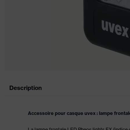
Description
Accessoire pour casque uvex : lampe fronta
La lampe frontale LED Pheos lights EX (indice de