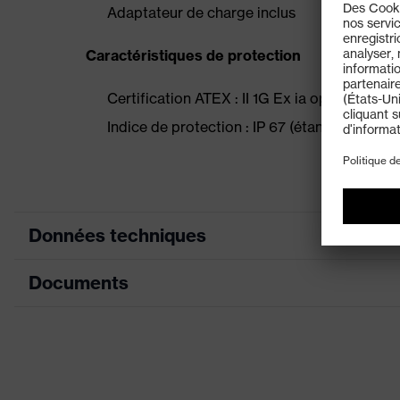
Adaptateur de charge inclus
Caractéristiques de protection
Certification ATEX : II 1G Ex ia op is IIC T4 G
Indice de protection : IP 67 (étanchéité à la 
Données techniques
Documents
Désignation Famille de produits
Acc
Propriétés de l'accessoire
4 m
Fiche technique
Sexe
Mix