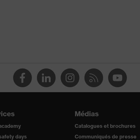
vices
Médias
 academy
Catalogues et brochures
safety days
Communiqués de presse