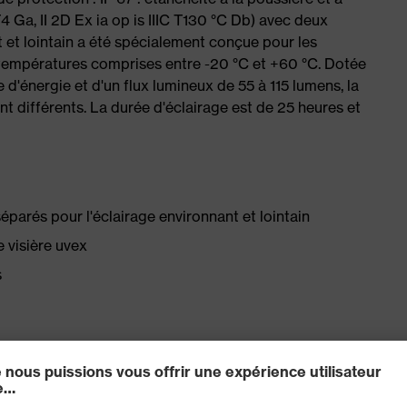
T4 Ga, II 2D Ex ia op is IIIC T130 °C Db) avec deux
t et lointain a été spécialement conçue pour les
températures comprises entre -20 °C et +60 °C. Dotée
 d'énergie et d'un flux lumineux de 55 à 115 lumens, la
différents. La durée d'éclairage est de 25 heures et
parés pour l'éclairage environnant et lointain
 visière uvex
s