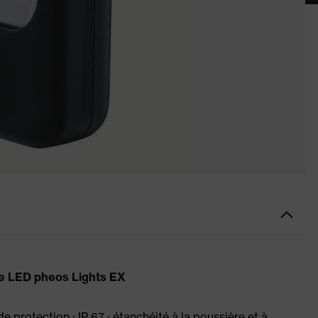
le LED pheos Lights EX
 protection : IP 67 : étanchéité à la poussière et à