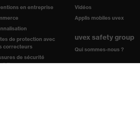
ventions en entreprise
Vidéos
mmerce
Applis mobiles uvex
nnalisation
uvex safety group
tes de protection avec
s correcteurs
Qui sommes-nous ?
sures de sécurité
pédiques
Contact
Mentions légales
ertise
CGV
s et directives
icats
Protection des
données
 online shop
Newsletter
au de points de