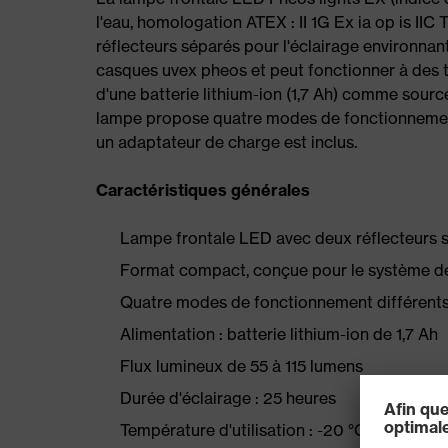
l'eau, homologation ATEX : II 1G Ex ia op is IIC 
réflecteurs séparés pour l'éclairage environnan
casques uvex pheos et peut fonctionner à des 
d'une batterie lithium-ion (1,7 Ah) comme source
lampe propose quatre modes de fonctionnement 
un adaptateur de charge est inclus.
Caractéristiques générales
Lampe frontale LED avec deux réflecteurs sé
Format compact, conçue pour le système de
Quatre modes de fonctionnement différent
Alimentation : batterie lithium-ion de 1,7 Ah
Flux lumineux de 55 à 115 lumens
Durée d'éclairage : 25 heures
Température d'utilisation : -20 °C à +60 °C