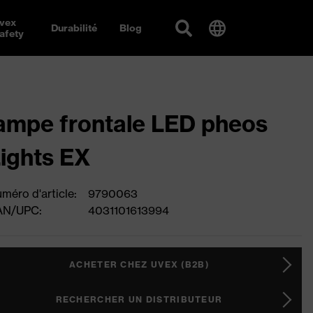
vex
Durabilité
Blog
afety
ampe frontale LED pheos
ights EX
méro d'article:
9790063
AN/UPC:
4031101613994
ACHETER CHEZ UVEX (B2B)
RECHERCHER UN DISTRIBUTEUR