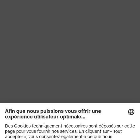
Protection
contre les
Résistance au feu, Résistance au
risques
froid jusqu'à -30 °C
thermiques
Fermeture
Fermeture encliquetable
couleur de
recherche
blanc
(filtre)