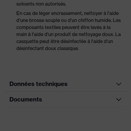
solvants non autorisés.
En cas de léger encrassement, nettoyer à l'aide
d'une brosse souple ou d'un chiffon humide. Les
composants textiles peuvent être lavés à la
main à l'aide d'un produit de nettoyage doux. La
casquette peut être désinfectée à l'aide d'un
désinfectant doux classique.
Données techniques
Documents
Montage
Coquilles antibruit et visières
des
(Euroslots 30 mm), Accessoires
accessoires
supplémentaires (par. ex., lampe
sur casque
frontale)
Fiche technique
Système de protection du cerveau