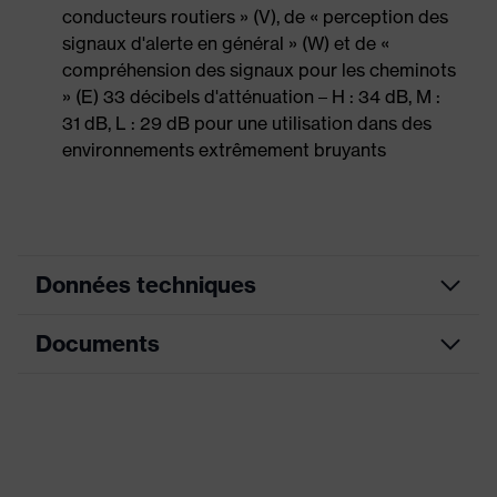
conducteurs routiers » (V), de « perception des
signaux d'alerte en général » (W) et de «
compréhension des signaux pour les cheminots
» (E) 33 décibels d'atténuation – H : 34 dB, M :
31 dB, L : 29 dB pour une utilisation dans des
environnements extrêmement bruyants
Données techniques
Documents
couleur de recherche (filtre)
bleu
Modèle
avec cordon
Fiche technique
Désignation Famille de produits
uvex x-fit
Détectabilité
Oui