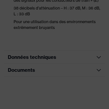
des signaux pour les conducteurs de train » (E)
38 décibels d'atténuation – H : 37 dB, M : 36 dB,
L : 33 dB
Pour une utilisation dans des environnements
extrêmement bruyants
Données techniques
Documents
Couleur marketing
orange clair
couleur de recherche (filtre)
orange
Fiche technique
Modèle
sans cordon
Déclaration de conformité CE
Désignation Famille de produits
uvex x-fit