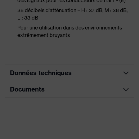
des signaux pour les conducteurs de train » (E)
38 décibels d'atténuation – H : 37 dB, M : 36 dB,
L : 33 dB
Pour une utilisation dans des environnements
extrêmement bruyants
Données techniques
Documents
Couleur marketing
orange clair
couleur de recherche (filtre)
orange
Fiche technique
Modèle
sans cordon
Déclaration de conformité CE
Désignation Famille de produits
uvex x-fit