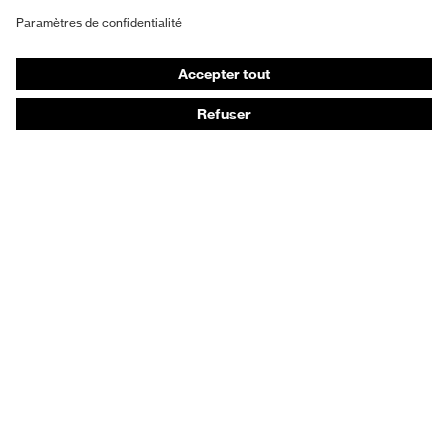
Gants de protection
Chaussures de sécurité
Vêtements de protection et de travail
Protection anti-aiguilles
Chaussures de sécurité HECKEL
Conseils produit
Protection chimique des mains - uvex glove expert
Protection oculaire : conseils d'utilisation
Protection oculaire: guide sur les teintes d'oculaires
Guide de protection auditive
Technologies
Récompenses
Outils de service digitaux