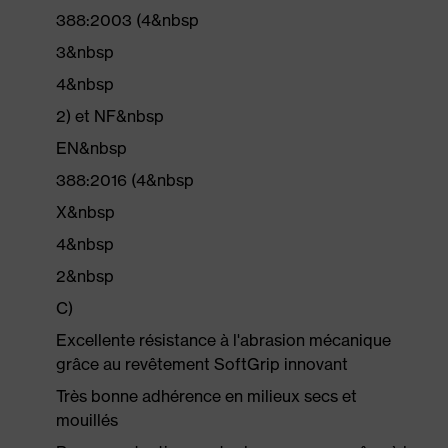
388:2003 (4&nbsp
3&nbsp
4&nbsp
2) et NF&nbsp
EN&nbsp
388:2016 (4&nbsp
X&nbsp
4&nbsp
2&nbsp
C)
Excellente résistance à l'abrasion mécanique
grâce au revêtement SoftGrip innovant
Très bonne adhérence en milieux secs et
mouillés