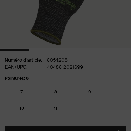
Numéro d'article:
6054208
EAN/UPC:
4048612021699
Pointures: 8
7
8
9
10
11