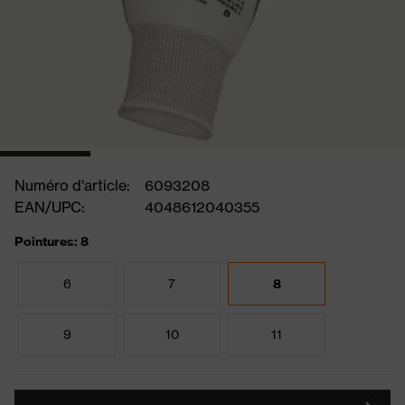
Numéro d'article:
6093208
EAN/UPC:
4048612040355
Pointures: 8
6
7
8
9
10
11