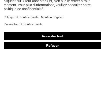
Protection auditive
Masques de protection respiratoire
Gants de protection
Chaussures de sécurité
Vêtements de protection et de travail
Protection anti-aiguilles
Chaussures de sécurité HECKEL
Conseils produit
Protection chimique des mains - uvex glove expert
Protection oculaire : conseils d'utilisation
Protection oculaire: guide sur les teintes d'oculaires
Guide de protection auditive