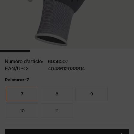
Numéro d'article:
6058507
EAN/UPC:
4048612033814
Pointures: 7
7
8
9
10
11