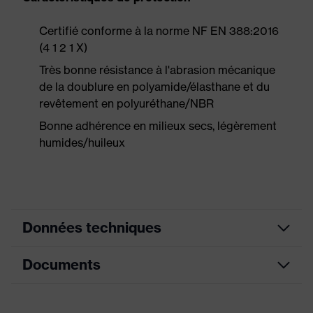
Certifié conforme à la norme NF EN 388:2016
(4 1 2 1 X)
Très bonne résistance à l'abrasion mécanique
de la doublure en polyamide/élasthane et du
revêtement en polyuréthane/NBR
Bonne adhérence en milieux secs, légèrement
humides/huileux
Données techniques
Documents
couleur de
gris, noir
recherche (filtre)
Fiche technique
Modèle
avec poignets tricot