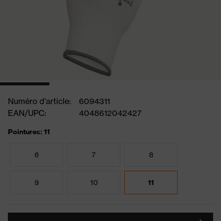
Numéro d'article:
6094311
EAN/UPC:
4048612042427
Pointures: 11
6
7
8
9
10
11