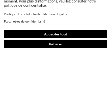
Masques de protection respiratoire
Gants de protection
Chaussures de sécurité
Vêtements de protection et de travail
Protection anti-aiguilles
Chaussures de sécurité HECKEL
Conseils produit
Protection chimique des mains - uvex glove expert
Protection oculaire : conseils d'utilisation
Protection oculaire: guide sur les teintes d'oculaires
Guide de protection auditive
Technologies