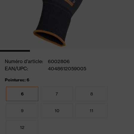
Numéro d'article:
6002806
EAN/UPC:
4048612059005
Pointures: 6
6
7
8
9
10
11
12