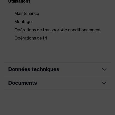
Utilisations
Maintenance
Montage
Opérations de transport/de conditionnement
Opérations de tri
Données techniques
Documents
Couleur
anthracite
marketing
Fiche technique
couleur de
gris, noir
recherche (filtre)
Déclaration de conformité CE