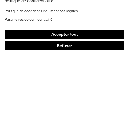
Masques de protection respiratoire
Gants de protection
Chaussures de sécurité
Vêtements de protection et de travail
Protection anti-aiguilles
Chaussures de sécurité HECKEL
Conseils produit
Protection chimique des mains - uvex glove expert
Protection oculaire : conseils d'utilisation
Protection oculaire: guide sur les teintes d'oculaires
Guide de protection auditive
Technologies