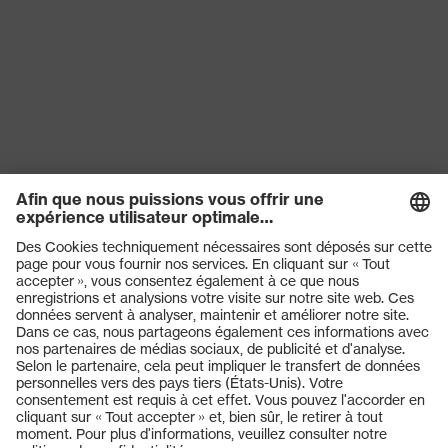
protection
Semelle
uvex 1 sport
Technologie
uvex climazone, uvex medicare+
uvex
Fermeture
Lacets
Embout de
sans embout de protection
protection
Norme
EN ISO 20347:2021 + A1:2024
Produits
Casques de protection
Lunettes de protection
Protection auditive