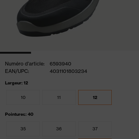
Numéro d'article:
6593940
EAN/UPC:
4031101803234
Largeur: 12
10
11
12
Pointures: 40
35
36
37